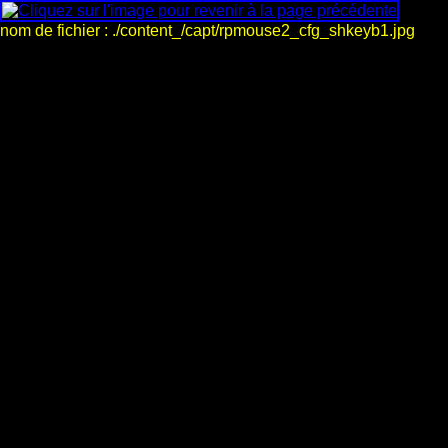
nom de fichier : ./content_/capt/rpmouse2_cfg_shkeyb1.jpg