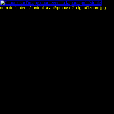
nom de fichier : ./content_/capt/rpmouse2_cfg_ui1zoom.jpg